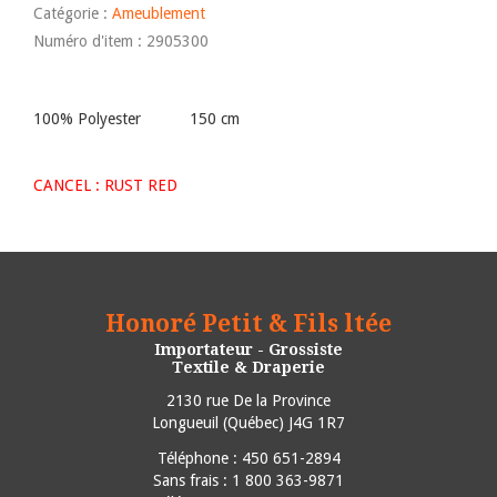
Catégorie :
Ameublement
Numéro d'item : 2905300
100% Polyester 150 cm
CANCEL : RUST RED
Honoré Petit & Fils ltée
Importateur - Grossiste
Textile & Draperie
2130 rue De la Province
Longueuil
(
Québec
)
J4G 1R7
Téléphone :
450 651-2894
Sans frais : 1 800 363-9871