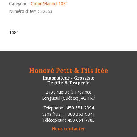
Catégorie :
Coton/Flannel 108''
Numéro d'item : 32553
108″
Honoré Petit & Fils ltée
Importateur - Grossiste
Textile & Draperie
2130 rue De la Province
Longueuil
(
Québec
)
J4G 1R7
Téléphone :
450 651-2894
Sans frais : 1 800 363-9871
Télécopieur : 450 651-7783
Nous contacter