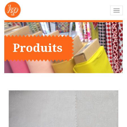
Navig
-
bascu
Produits