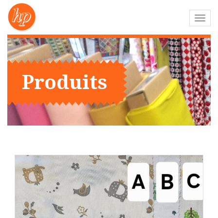
Navig
-
bascu
Produits