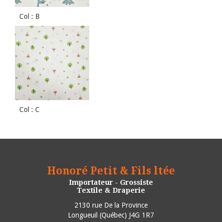
Col : B
Col : C
Honoré Petit & Fils ltée
Importateur - Grossiste
Textile & Draperie
2130 rue De la Province
Longueuil
(
Québec
)
J4G 1R7