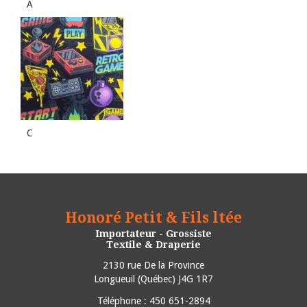
A
C
Honoré Petit & Fils ltée
Importateur - Grossiste
Textile & Draperie
2130 rue De la Province
Longueuil
(
Québec
)
J4G 1R7
Téléphone :
450 651-2894