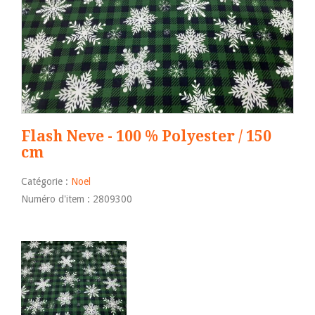
Flash Neve - 100 % Polyester / 150
cm
Catégorie :
Noel
Numéro d'item : 2809300