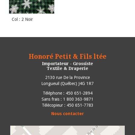
Col : 2 Noir
Honoré Petit & Fils ltée
Importateur - Grossiste
Textile & Draperie
2130 rue De la Province
Longueuil
(
Québec
)
J4G 1R7
Téléphone :
450 651-2894
Sans frais : 1 800 363-9871
Télécopieur : 450 651-7783
Nous contacter