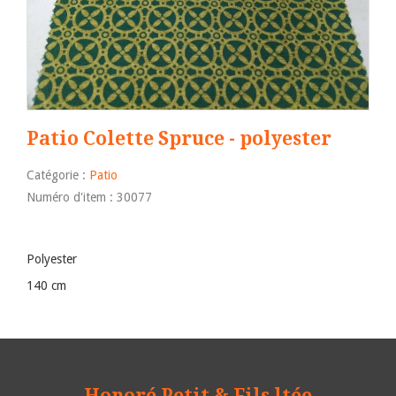
Patio Colette Spruce - polyester
Catégorie :
Patio
Numéro d'item : 30077
Polyester
140 cm
Honoré Petit & Fils ltée