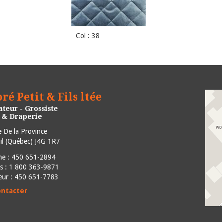
Col : 38
ré Petit & Fils ltée
teur - Grossiste
e & Draperie
 De la Province
l
(
Québec
)
J4G 1R7
ne :
450 651-2894
is : 1 800 363-9871
eur : 450 651-7783
ontacter