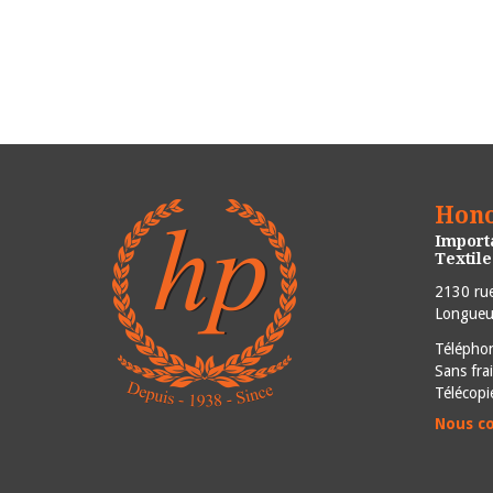
Hono
Importa
Textil
2130 rue
Longueui
Télépho
Sans fra
Télécopi
Nous c