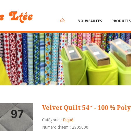
NOUVEAUTÉS
PRODUIT
Velvet Quilt 54″ - 100 % Pol
Catégorie :
Piqué
Numéro d'item : 2905000