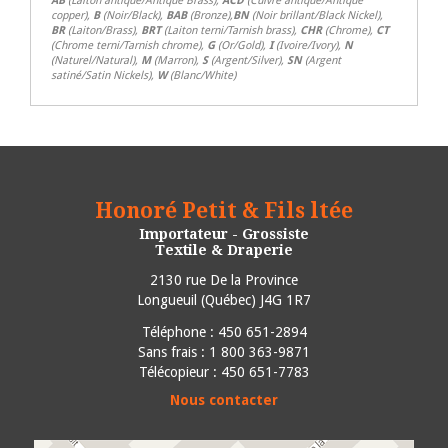
AB
(Laiton antique/Antique Brass),
ACD
(Cuivre antique/Antique
copper),
B
(Noir/Black),
BAB
(Bronze),
BN
(Noir brillant/Black Nickel),
BR
(Laiton/Brass),
BRT
(Laiton terni/Tarnish brass),
CHR
(Chrome),
CT
(Chrome terni/Tarnish chrome),
G
(Or/Gold),
I
(Ivoire/Ivory),
N
(Naturel/Natural),
M
(Marron),
S
(Argent/Silver),
SN
(Argent
satiné/Satin Nickels),
W
(Blanc/White)
Honoré Petit & Fils ltée
Importateur - Grossiste
Textile & Draperie
2130 rue De la Province
Longueuil
(
Québec
)
J4G 1R7
Téléphone :
450 651-2894
Sans frais : 1 800 363-9871
Télécopieur : 450 651-7783
Nous contacter