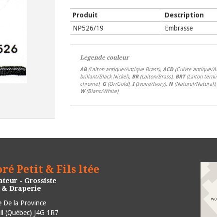
Produit
Description
NP526/19
Embrasse
Legende couleur
AB
(Laiton antique/Antique Brass),
ACD
(Cuivre antique/A
brillant/Black Nickel),
BR
(Laiton/Brass),
BRT
(Laiton terni
chrome),
G
(Or/Gold),
I
(Ivoire/Ivory),
N
(Naturel/Natural)
W
(Blanc/White)
ré Petit & Fils ltée
teur - Grossiste
e & Draperie
 De la Province
l
(
Québec
)
J4G 1R7