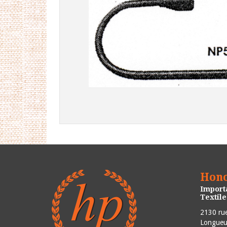
Hono
Importa
Textil
2130 rue
Longueui