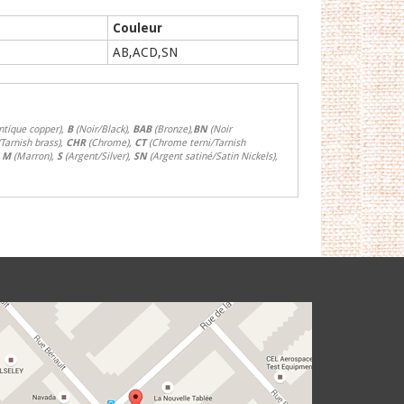
Couleur
AB,ACD,SN
ntique copper),
B
(Noir/Black),
BAB
(Bronze),
BN
(Noir
/Tarnish brass),
CHR
(Chrome),
CT
(Chrome terni/Tarnish
,
M
(Marron),
S
(Argent/Silver),
SN
(Argent satiné/Satin Nickels),