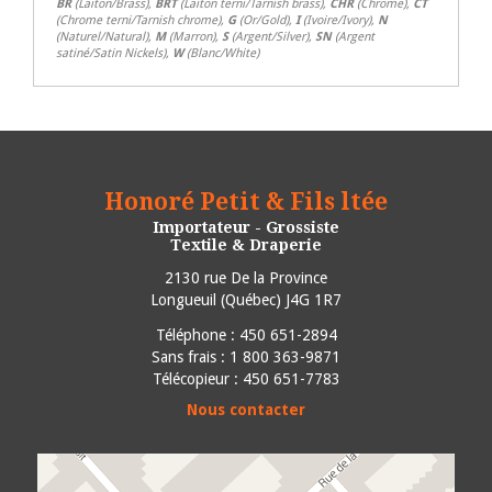
BR
(Laiton/Brass),
BRT
(Laiton terni/Tarnish brass),
CHR
(Chrome),
CT
(Chrome terni/Tarnish chrome),
G
(Or/Gold),
I
(Ivoire/Ivory),
N
(Naturel/Natural),
M
(Marron),
S
(Argent/Silver),
SN
(Argent
satiné/Satin Nickels),
W
(Blanc/White)
Honoré Petit & Fils ltée
Importateur - Grossiste
Textile & Draperie
2130 rue De la Province
Longueuil
(
Québec
)
J4G 1R7
Téléphone :
450 651-2894
Sans frais : 1 800 363-9871
Télécopieur : 450 651-7783
Nous contacter