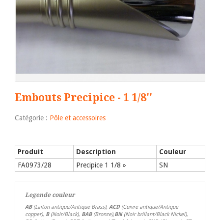
Embouts Precipice - 1 1/8''
Catégorie :
Pôle et accessoires
Produit
Description
Couleur
FA0973/28
Precipice 1 1/8 »
SN
Legende couleur
AB
(Laiton antique/Antique Brass),
ACD
(Cuivre antique/Antique
copper),
B
(Noir/Black),
BAB
(Bronze),
BN
(Noir brillant/Black Nickel),