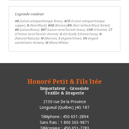
Legende couleur
AB
(Laiton antique/Antique Brass),
ACD
(Cuivre antique/Antique
copper),
B
(Noir/Black),
BAB
(Bronze),
BN
(Noir brillant/Black Nickel),
BR
(Laiton/Brass),
BRT
(Laiton terni/Tarnish brass),
CHR
(Chrome),
CT
(Chrome terni/Tarnish chrome),
G
(Or/Gold),
I
(Ivoire/Ivory),
N
(Naturel/Natural),
M
(Marron),
S
(Argent/Silver),
SN
(Argent
satiné/Satin Nickels),
W
(Blanc/White)
Honoré Petit & Fils ltée
Importateur - Grossiste
Textile & Draperie
2130 rue De la Province
Longueuil
(
Québec
)
J4G 1R7
Téléphone :
450 651-2894
Sans frais : 1 800 363-9871
Télécopieur : 450 651-7783