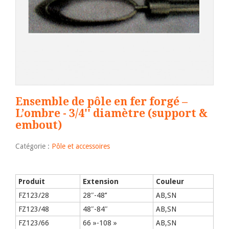
Ensemble de pôle en fer forgé –
L’ombre - 3/4'' diamètre (support &
embout)
Catégorie :
Pôle et accessoires
Produit
Extension
Couleur
FZ123/28
28″-48’’
AB,SN
FZ123/48
48″-84″
AB,SN
FZ123/66
66 »-108 »
AB,SN