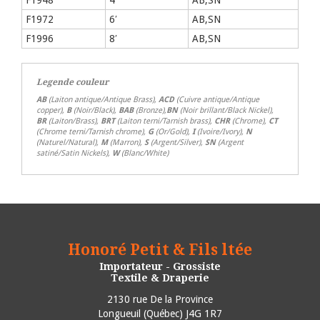
F1948
4′
AB,SN
F1972
6′
AB,SN
F1996
8′
AB,SN
Legende couleur
AB
(Laiton antique/Antique Brass),
ACD
(Cuivre antique/Antique
copper),
B
(Noir/Black),
BAB
(Bronze),
BN
(Noir brillant/Black Nickel),
BR
(Laiton/Brass),
BRT
(Laiton terni/Tarnish brass),
CHR
(Chrome),
CT
(Chrome terni/Tarnish chrome),
G
(Or/Gold),
I
(Ivoire/Ivory),
N
(Naturel/Natural),
M
(Marron),
S
(Argent/Silver),
SN
(Argent
satiné/Satin Nickels),
W
(Blanc/White)
Honoré Petit & Fils ltée
Importateur - Grossiste
Textile & Draperie
2130 rue De la Province
Longueuil
(
Québec
)
J4G 1R7