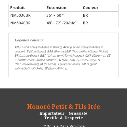
Produit
Extension
Couleur
NM5036BR
36’’ – 60 ‘’
BR
NM6048BR
48’’– 72’’ (20/bte)
BR
Legende couleur
AB
(Laiton antique/Antique Brass),
ACD
(Cuivre antique/Antique
copper),
B
(Noir/Black),
BAB
(Bronze),
BN
(Noir brillant/Black Nickel),
BR
(Laiton/Brass),
BRT
(Laiton terni/Tarnish brass),
CHR
(Chrome),
CT
(Chrome terni/Tarnish chrome),
G
(Or/Gold),
I
(Ivoire/Ivory),
N
(Naturel/Natural),
M
(Marron),
S
(Argent/Silver),
SN
(Argent
satiné/Satin Nickels),
W
(Blanc/White)
Honoré Petit & Fils ltée
Importateur - Grossiste
Textile & Draperie
2130 rue De la Province