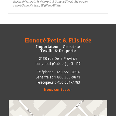
(Naturel/Natural),
M
(Marron),
S
(Argent/Silver),
SN
(Argent
satiné/Satin Nickels),
W
(Blanc/White)
Honoré Petit & Fils ltée
Importateur - Grossiste
Textile & Draperie
2130 rue De la Province
Longueuil
(
Québec
)
J4G 1R7
Téléphone :
450 651-2894
Sans frais : 1 800 363-9871
Télécopieur : 450 651-7783
Nous contacter