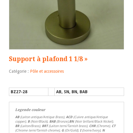
Support à plafond 1 1/8 »
Catégorie :
Pôle et accessoires
BZ27-28
AB, SN, BN, BAB
Legende couleur
AB
(Laiton antique/Antique Brass),
ACD
(Cuivre antique/Antique
copper),
B
(Noir/Black),
BAB
(Bronze),
BN
(Noir brillant/Black Nickel),
BR
(Laiton/Brass),
BRT
(Laiton terni/Tarnish brass),
CHR
(Chrome),
CT
(Chrome terni/Tarnish chrome),
G
(Or/Gold),
I
(Ivoire/Ivory),
N