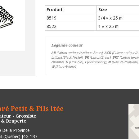
Produit
Size
8519
3/4 » x 25 m
8522
1 » x 25 m
Legende couleur
AB
(Laiton antique/Antique Brass),
ACD
(Cuivre antique/A
brillant/Black Nickel),
BR
(Laiton/Brass),
BRT
(Laiton terni
chrome),
G
(Or/Gold),
I
(Ivoire/Ivory),
N
(Naturel/Natural)
W
(Blanc/White)
ré Petit & Fils ltée
teur - Grossiste
e & Draperie
 De la Province
l
(
Québec
)
J4G 1R7