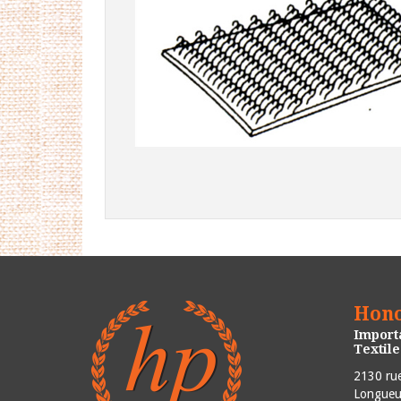
Hono
Importa
Textil
2130 rue
Longueui