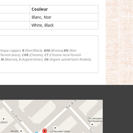
Couleur
Blanc, Noir
White, Black
ntique copper),
B
(Noir/Black),
BAB
(Bronze),
BN
(Noir
/Tarnish brass),
CHR
(Chrome),
CT
(Chrome terni/Tarnish
,
M
(Marron),
S
(Argent/Silver),
SN
(Argent satiné/Satin Nickels),