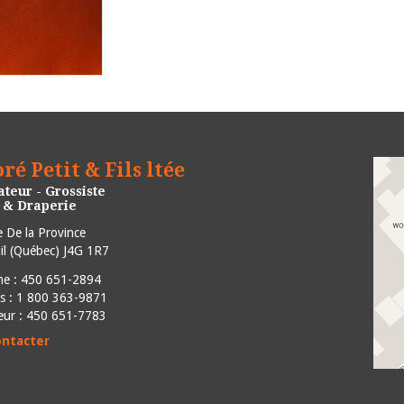
ré Petit & Fils ltée
teur - Grossiste
e & Draperie
 De la Province
l
(
Québec
)
J4G 1R7
ne :
450 651-2894
is : 1 800 363-9871
eur : 450 651-7783
ontacter