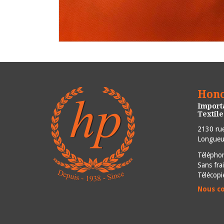
Hono
Importa
Textil
2130 rue
Longueui
Télépho
Sans fra
Télécopi
Nous c