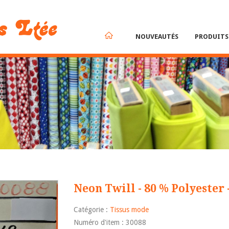
NOUVEAUTÉS
PRODUIT
Neon Twill - 80 % Polyester 
Catégorie :
Tissus mode
Numéro d'item : 30088