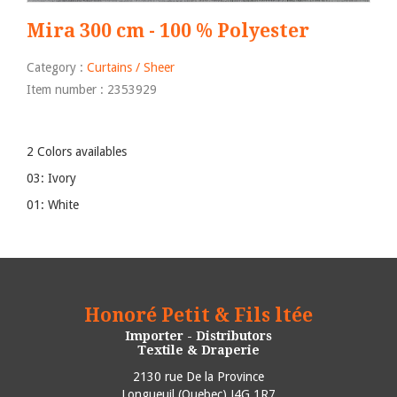
Mira 300 cm - 100 % Polyester
Category :
Curtains / Sheer
Item number : 2353929
2 Colors availables
03: Ivory
01: White
Honoré Petit & Fils ltée
Importer - Distributors
Textile & Draperie
2130 rue De la Province
Longueuil
(
Quebec
)
J4G 1R7