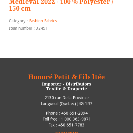
Medieval 2022 - 100 % Polyester /
150 cm
Category :
Fashion Fabrics
Item number : 32451
Honoré Petit & Fils ltée
Importer - Distributors
Textile & Draperie
2130 rue De la Province
Longueuil
(
Quebec
)
J4G 1R7
Phone :
450 651-2894
Toll free : 1 800 363-9871
Fax : 450 651-7783