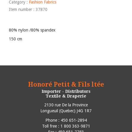
Category :
Fashion Fabrics
Item number : 37870
80% nylon /80% spandex
150 cm
Honoré Petit & Fils ltée
Importer - Distributors
Textile & Draperie
2130 rue De la Province
Longueuil
(
Quebec
)
J4G 1R7
Phone :
450 651-2894
Toll free : 1 800 363-9871