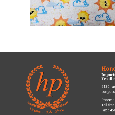
Hono
Importe
Textil
2130 rue
Longueui
Phone :
Toll fre
Fax : 4