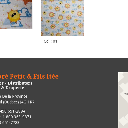
Col : 01
ré Petit & Fils ltée
r - Distributors
e & Draperie
 De la Province
l
(
Quebec
)
J4G 1R7
450 651-2894
e : 1 800 363-9871
50 651-7783