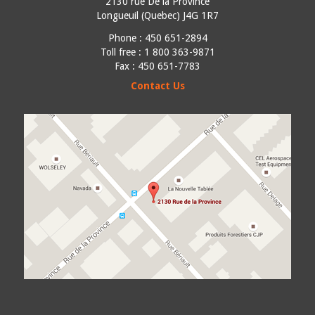
2130 rue De la Province
Longueuil
(
Quebec
)
J4G 1R7
Phone :
450 651-2894
Toll free : 1 800 363-9871
Fax : 450 651-7783
Contact Us