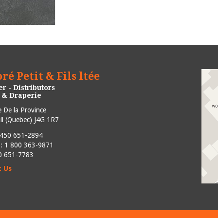
ré Petit & Fils ltée
r - Distributors
e & Draperie
 De la Province
l
(
Quebec
)
J4G 1R7
450 651-2894
e : 1 800 363-9871
50 651-7783
t Us