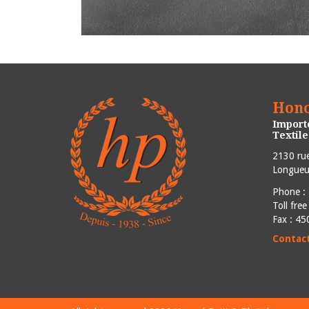
Hono
Importe
Textil
2130 rue
Longueui
Phone :
Toll fre
Fax : 4
Contac