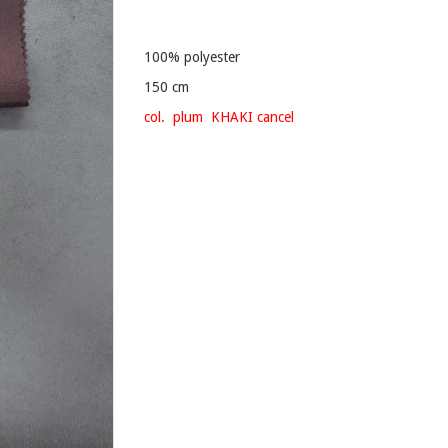
100% polyester
150 cm
col. plum KHAKI cancel