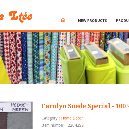
NEW PRODUCTS
PRODU
Carolyn Suede Special - 100 
Category :
Home Decor
Item number : 22042SS