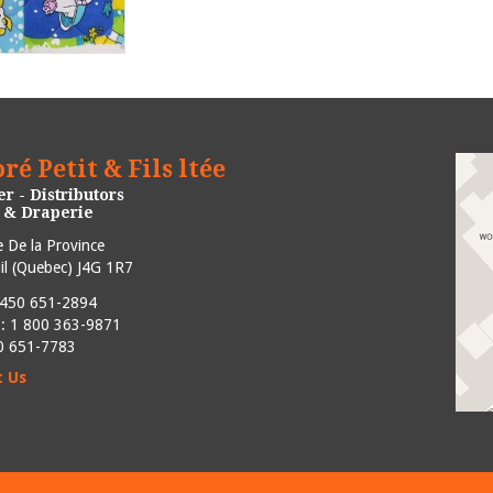
ré Petit & Fils ltée
r - Distributors
e & Draperie
 De la Province
l
(
Quebec
)
J4G 1R7
450 651-2894
e : 1 800 363-9871
50 651-7783
t Us