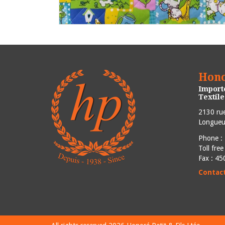
Hono
Importe
Textil
2130 rue
Longueui
Phone :
Toll fre
Fax : 4
Contac