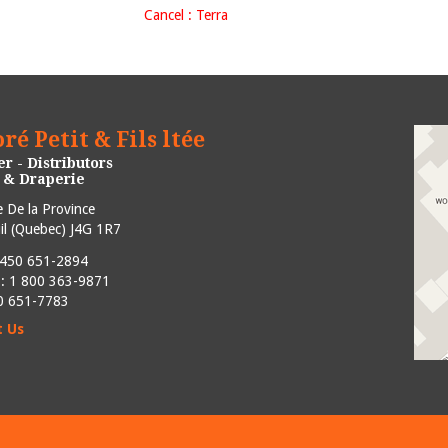
Cancel : Terra
ré Petit & Fils ltée
r - Distributors
e & Draperie
 De la Province
l
(
Quebec
)
J4G 1R7
450 651-2894
e : 1 800 363-9871
50 651-7783
t Us