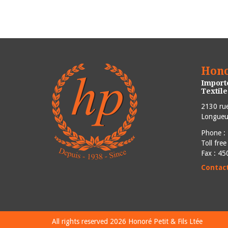
Hono
Importe
Textil
2130 rue
Longueui
Phone :
Toll fre
Fax : 4
Contac
All rights reserved 2026
Honoré Petit & Fils Ltée