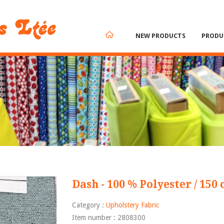
NEW PRODUCTS
PRODU
Dash - 100 % Polyester / 150
Category :
Upholstery Fabric
Item number : 2808300