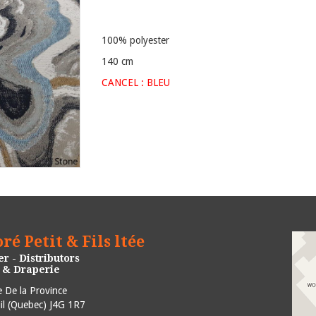
100% polyester
140 cm
CANCEL : BLEU
ré Petit & Fils ltée
r - Distributors
e & Draperie
 De la Province
l
(
Quebec
)
J4G 1R7