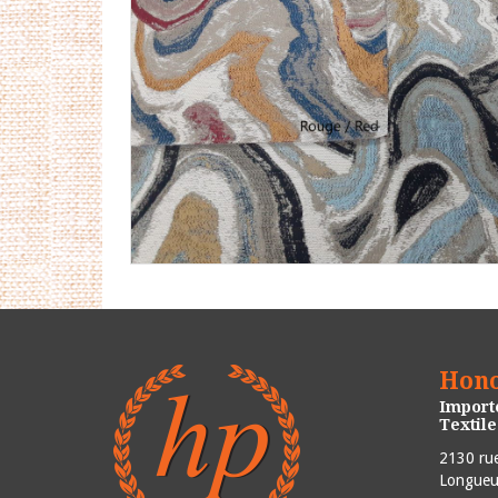
Hono
Importe
Textil
2130 rue
Longueui